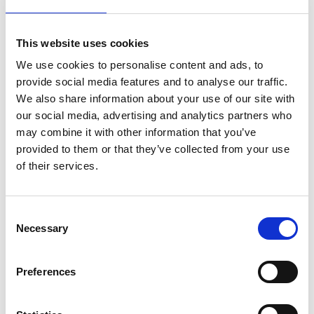
VEDI
This website uses cookies
RESIDENZIALE
Casa F+I, Brescia
We use cookies to personalise content and ads, to
provide social media features and to analyse our traffic.
We also share information about your use of our site with
our social media, advertising and analytics partners who
VEDI
may combine it with other information that you’ve
provided to them or that they’ve collected from your use
RESIDENZIALE
of their services.
Villa C, Piacenza
C
VEDI
Necessary
o
n
RESIDENZIALE
s
Preferences
Casa P, Cremona
e
n